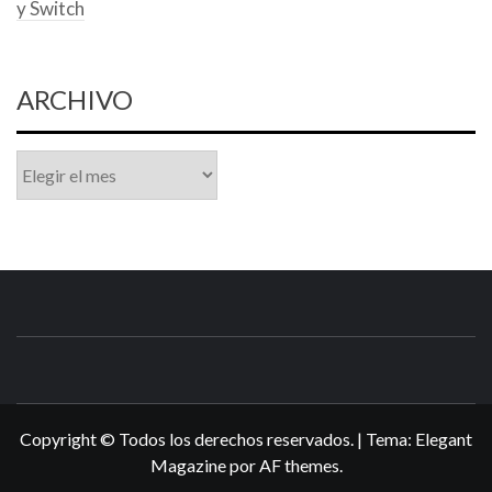
y Switch
ARCHIVO
Archivo
N3DSWORL
TUS ESPECIALISTAS EN NINTENDO
Copyright © Todos los derechos reservados.
|
Tema:
Elegant
Magazine
por
AF themes
.