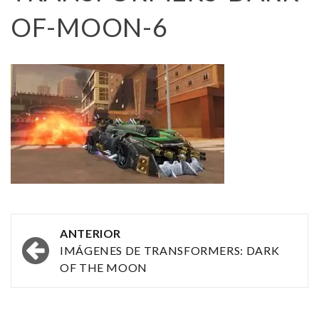
OF-MOON-6
Navegación
ANTERIOR
por
IMÁGENES DE TRANSFORMERS: DARK
OF THE MOON
las
entradas