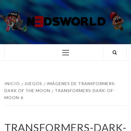
Saltar
al
contenido
N3DSWORL
TUS ESPECIALISTAS EN NINTENDO
Menú
principal
INICIO
JUEGOS
IMÁGENES DE TRANSFORMERS:
DARK OF THE MOON
TRANSFORMERS-DARK-OF-
MOON-6
TRANSFORMERS-DARK-