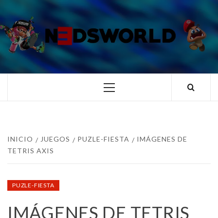
Saltar
al
contenido
N3DSWORL
TUS ESPECIALISTAS EN NINTENDO
Menú
principal
INICIO
JUEGOS
PUZLE-FIESTA
IMÁGENES DE
TETRIS AXIS
PUZLE-FIESTA
IMÁGENES DE TETRIS