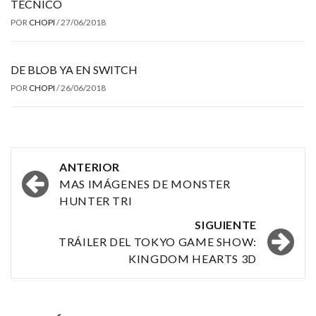
TÉCNICO
POR
CHOPI
/
27/06/2018
DE BLOB YA EN SWITCH
POR
CHOPI
/
26/06/2018
Navegación
ANTERIOR
por
MAS IMÁGENES DE MONSTER
HUNTER TRI
las
SIGUIENTE
entradas
TRÁILER DEL TOKYO GAME SHOW:
KINGDOM HEARTS 3D