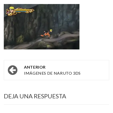
Navegación
ANTERIOR
por
IMÁGENES DE NARUTO 3DS
las
entradas
DEJA UNA RESPUESTA