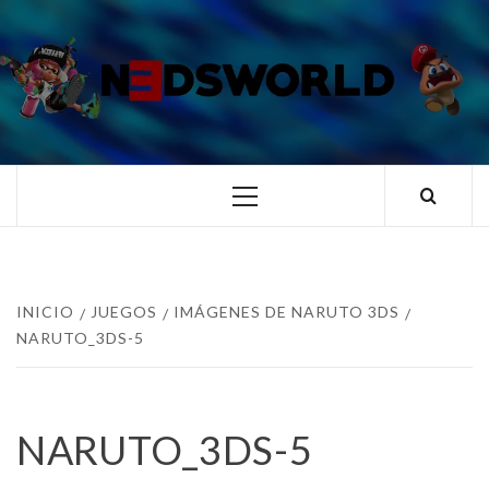
Saltar
al
contenido
N3DSWORL
TUS ESPECIALISTAS EN NINTENDO
Menú
principal
INICIO
JUEGOS
IMÁGENES DE NARUTO 3DS
NARUTO_3DS-5
NARUTO_3DS-5