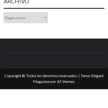
ARCHIVO
Archivo
N3DSWORL
TUS ESPECIALISTAS EN NINTENDO
Copyright © Todos los derechos reservados.
|
Tema:
Elegant
Magazine
por
AF themes
.