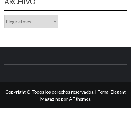
ARCHIVO
Archivo
N3DSWORL
TUS ESPECIALISTAS EN NINTENDO
Copyright © Todos los derechos reservados.
|
Tema:
Elegant
Magazine
por
AF themes
.