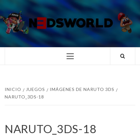
Saltar
al
contenido
N3DSWORL
TUS ESPECIALISTAS EN NINTENDO
Menú
principal
INICIO
JUEGOS
IMÁGENES DE NARUTO 3DS
NARUTO_3DS-18
NARUTO_3DS-18