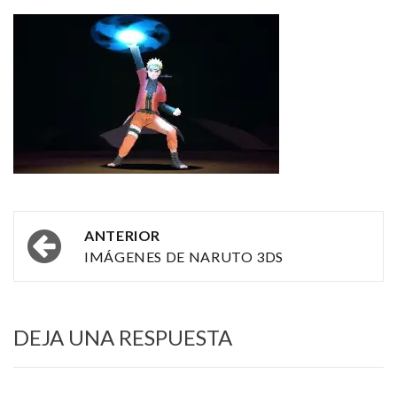
Navegación
ANTERIOR
por
IMÁGENES DE NARUTO 3DS
las
entradas
DEJA UNA RESPUESTA