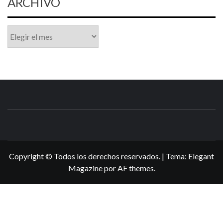
ARCHIVO
Archivo
N3DSWORL
TUS ESPECIALISTAS EN NINTENDO
Copyright © Todos los derechos reservados.
|
Tema:
Elegant
Magazine
por
AF themes
.