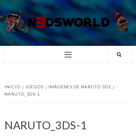
Saltar
al
contenido
N3DSWORL
TUS ESPECIALISTAS EN NINTENDO
Menú
principal
INICIO
JUEGOS
IMÁGENES DE NARUTO 3DS
NARUTO_3DS-1
NARUTO_3DS-1