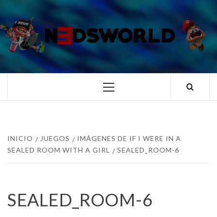
Saltar
al
contenido
N3DSWORL
TUS ESPECIALISTAS EN NINTENDO
Menú
principal
INICIO
JUEGOS
IMÁGENES DE IF I WERE IN A
SEALED ROOM WITH A GIRL
SEALED_ROOM-6
SEALED_ROOM-6