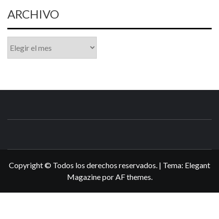
ARCHIVO
Archivo
N3DSWORL
TUS ESPECIALISTAS EN NINTENDO
Copyright © Todos los derechos reservados.
|
Tema:
Elegant
Magazine
por
AF themes
.