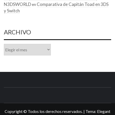
N3DSWORLD
Comparativa de Capitán Toad en 3DS
en
y Switch
ARCHIVO
Archivo
N3DSWORL
TUS ESPECIALISTAS EN NINTENDO
Copyright © Todos los derechos reservados.
|
Tema:
Elegant