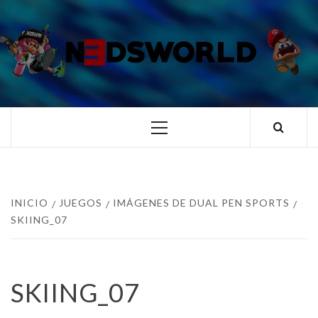
Saltar
al
contenido
N3DSWORL
TUS ESPECIALISTAS EN NINTENDO
Menú
principal
INICIO
JUEGOS
IMÁGENES DE DUAL PEN SPORTS
SKIING_07
SKIING_07