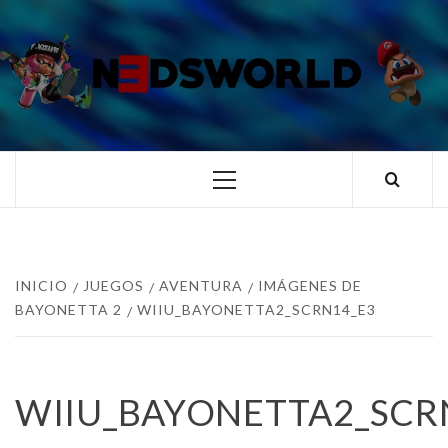
Saltar
al
contenido
N3DSWORL
TUS ESPECIALISTAS EN NINTENDO
Menú
principal
INICIO
JUEGOS
AVENTURA
IMÁGENES DE
BAYONETTA 2
WIIU_BAYONETTA2_SCRN14_E3
WIIU_BAYONETTA2_SCR