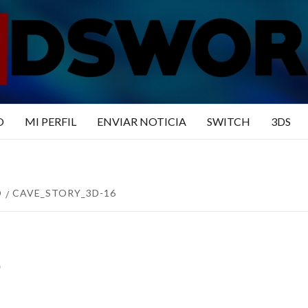
N3DSWO
DO
O
MI PERFIL
ENVIAR NOTICIA
SWITCH
3DS
D
CAVE_STORY_3D-16
6