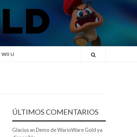
RLD
WII U
ÚLTIMOS COMENTARIOS
Glacius
Demo de WarioWare Gold ya
en