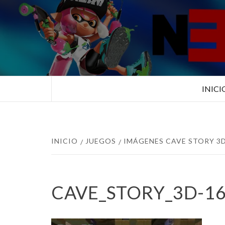
Saltar
al
contenido
TUS ESPECIALISTAS EN NINTEN
INICI
INICIO
JUEGOS
IMÁGENES CAVE STORY 3
CAVE_STORY_3D-1