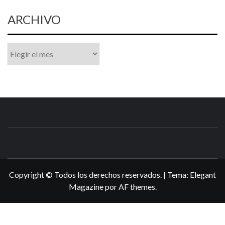
ARCHIVO
Archivo
N3DSWORL
TUS ESPECIALISTAS EN NINTENDO
Copyright © Todos los derechos reservados.
|
Tema:
Elegant
Magazine
por
AF themes
.