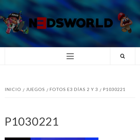
Saltar
al
contenido
N3DSWORL
TUS ESPECIALISTAS EN NINTENDO
Menú
principal
INICIO
JUEGOS
FOTOS E3 DÍAS 2 Y 3
P1030221
P1030221