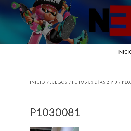
Saltar
al
contenido
TUS ESPECIALISTAS EN NINTEN
INICI
INICIO
JUEGOS
FOTOS E3 DÍAS 2 Y 3
P10
P1030081