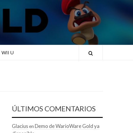
RLD
WII U
ÚLTIMOS COMENTARIOS
Glacius
Demo de WarioWare Gold ya
en