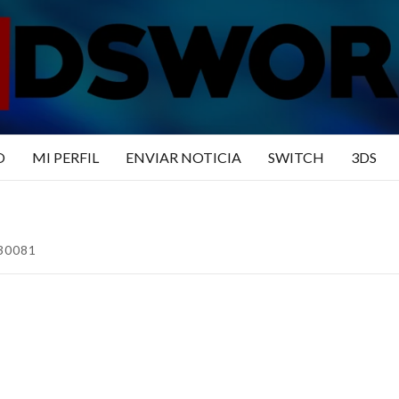
N3DSWO
DO
O
MI PERFIL
ENVIAR NOTICIA
SWITCH
3DS
30081