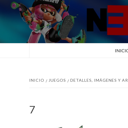
Saltar
al
contenido
TUS ESPECIALISTAS EN NINTEN
INICI
INICIO
JUEGOS
DETALLES, IMÁGENES Y AR
7