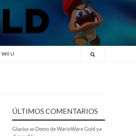
RLD
WII U
ÚLTIMOS COMENTARIOS
Glacius
Demo de WarioWare Gold ya
en