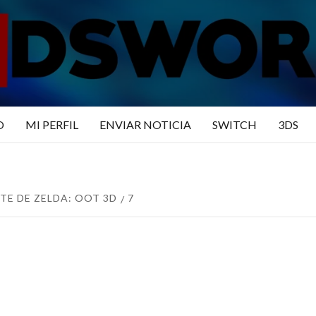
N3DSWO
DO
O
MI PERFIL
ENVIAR NOTICIA
SWITCH
3DS
TE DE ZELDA: OOT 3D
7