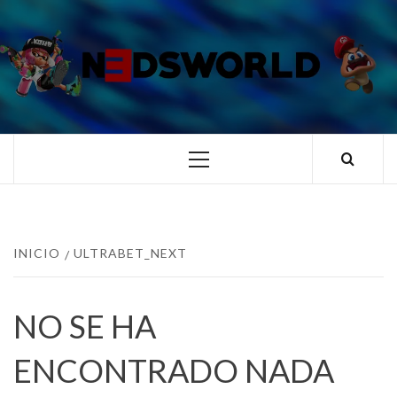
Saltar
al
contenido
N3DSWORL
TUS ESPECIALISTAS EN NINTENDO
Menú
principal
INICIO
ULTRABET_NEXT
NO SE HA
ENCONTRADO NADA