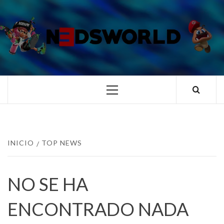
Saltar
al
contenido
N3DSWORL
TUS ESPECIALISTAS EN NINTENDO
Menú
principal
INICIO
TOP NEWS
NO SE HA
ENCONTRADO NADA