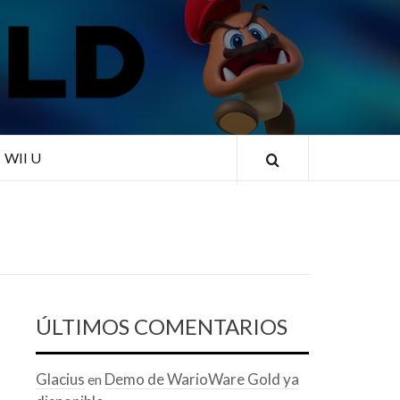
RLD
WII U
ÚLTIMOS COMENTARIOS
Glacius
Demo de WarioWare Gold ya
en