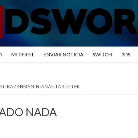
N3DSWO
DO
O
MI PERFIL
ENVIAR NOTICIA
SWITCH
3DS
POT-KAZANMANIN-ANAHTARI.HTML
RADO NADA