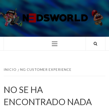
Saltar
al
contenido
N3DSWORL
TUS ESPECIALISTAS EN NINTENDO
Menú
principal
INICIO
NG CUSTOMER EXPERIENCE
NO SE HA
ENCONTRADO NADA