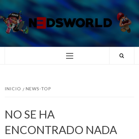
Saltar
al
contenido
N3DSWORL
TUS ESPECIALISTAS EN NINTENDO
Menú
principal
INICIO
NEWS-TOP
NO SE HA
ENCONTRADO NADA