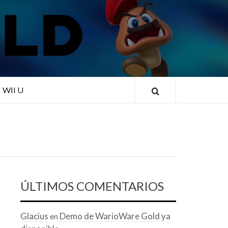
RLD
WII U
ÚLTIMOS COMENTARIOS
Glacius
Demo de WarioWare Gold ya
en