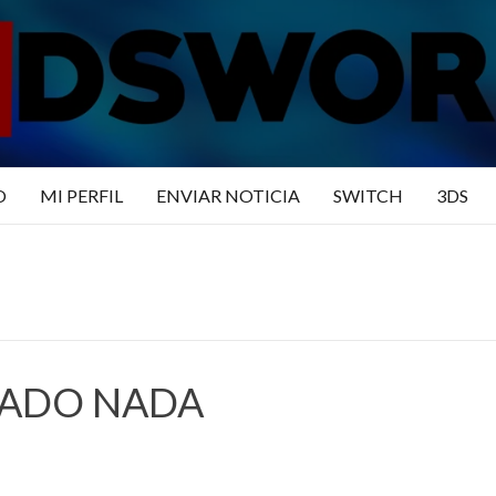
N3DSWO
DO
O
MI PERFIL
ENVIAR NOTICIA
SWITCH
3DS
RADO NADA