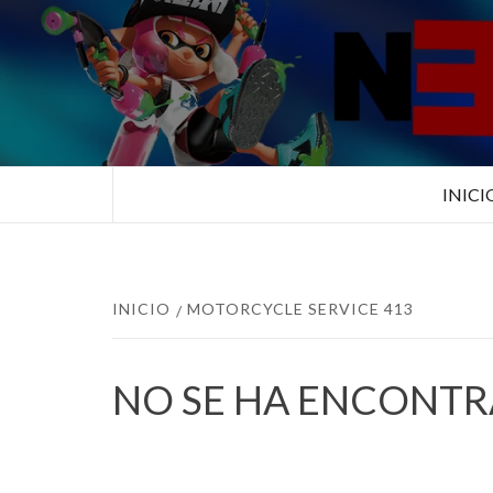
Saltar
al
contenido
TUS ESPECIALISTAS EN NINTEN
INICI
INICIO
MOTORCYCLE SERVICE 413
NO SE HA ENCONT