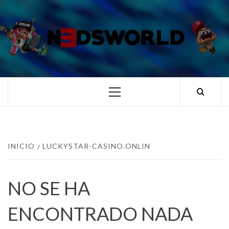
Saltar
al
contenido
N3DSWORL
TUS ESPECIALISTAS EN NINTENDO
Menú
principal
INICIO
LUCKYSTAR-CASINO.ONLIN
NO SE HA
ENCONTRADO NADA