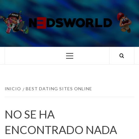
Saltar
al
contenido
N3DSWORL
TUS ESPECIALISTAS EN NINTENDO
Menú
principal
INICIO
BEST DATING SITES ONLINE
NO SE HA
ENCONTRADO NADA