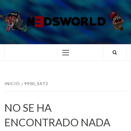
Saltar
al
contenido
N3DSWORL
TUS ESPECIALISTAS EN NINTENDO
Menú
principal
INICIO
9900_SAT2
NO SE HA
ENCONTRADO NADA