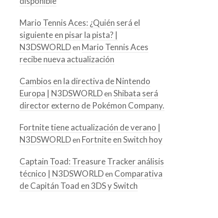
disponible
Mario Tennis Aces: ¿Quién será el
siguiente en pisar la pista? |
N3DSWORLD
Mario Tennis Aces
en
recibe nueva actualización
Cambios en la directiva de Nintendo
Europa | N3DSWORLD
Shibata será
en
director externo de Pokémon Company.
Fortnite tiene actualización de verano |
N3DSWORLD
Fortnite en Switch hoy
en
Captain Toad: Treasure Tracker análisis
técnico | N3DSWORLD
Comparativa
en
de Capitán Toad en 3DS y Switch