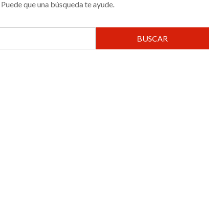
 Puede que una búsqueda te ayude.