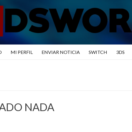
N3DSWO
DO
O
MI PERFIL
ENVIAR NOTICIA
SWITCH
3DS
RADO NADA