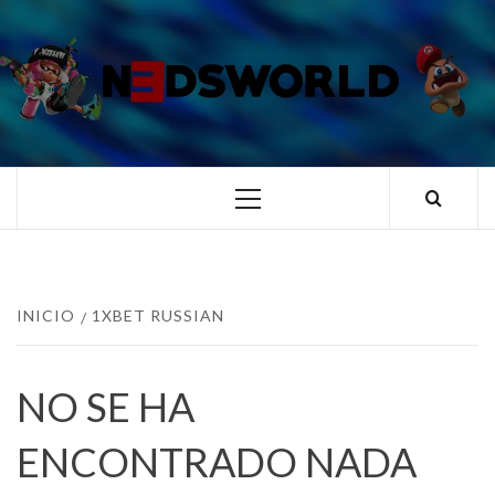
Saltar
al
contenido
N3DSWORL
TUS ESPECIALISTAS EN NINTENDO
Menú
principal
INICIO
1XBET RUSSIAN
NO SE HA
ENCONTRADO NADA