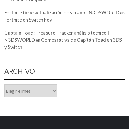
Fortnite tiene actualización de verano | N3DSWORLD
en
Fortnite en Switch hoy
Captain Toad: Treasure Tracker análisis técnico |
N3DSWORLD
Comparativa de Capitán Toad en 3DS
en
y Switch
ARCHIVO
Archivo