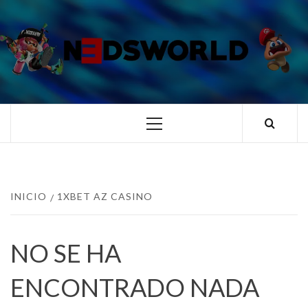
Saltar
al
contenido
N3DSWORL
TUS ESPECIALISTAS EN NINTENDO
Menú
principal
INICIO
1XBET AZ CASINO
NO SE HA
ENCONTRADO NADA