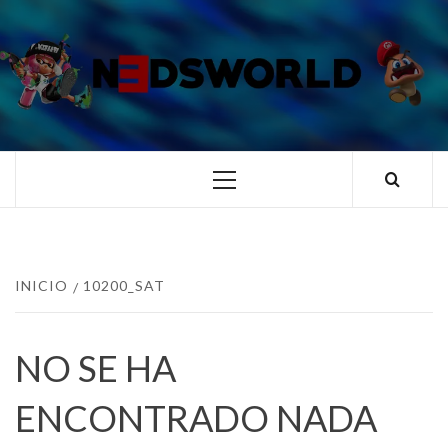
Saltar
al
contenido
N3DSWORL
TUS ESPECIALISTAS EN NINTENDO
Menú
principal
INICIO
10200_SAT
NO SE HA
ENCONTRADO NADA