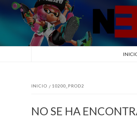
Saltar
al
contenido
TUS ESPECIALISTAS EN NINTEN
INICI
INICIO
10200_PROD2
NO SE HA ENCONT