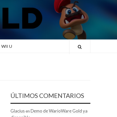
RLD
WII U
ÚLTIMOS COMENTARIOS
Glacius
Demo de WarioWare Gold ya
en