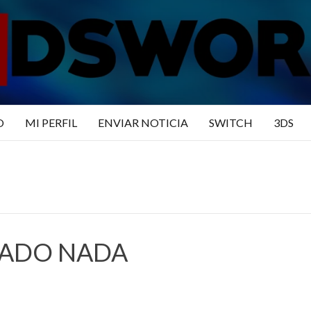
N3DSWO
DO
O
MI PERFIL
ENVIAR NOTICIA
SWITCH
3DS
RADO NADA