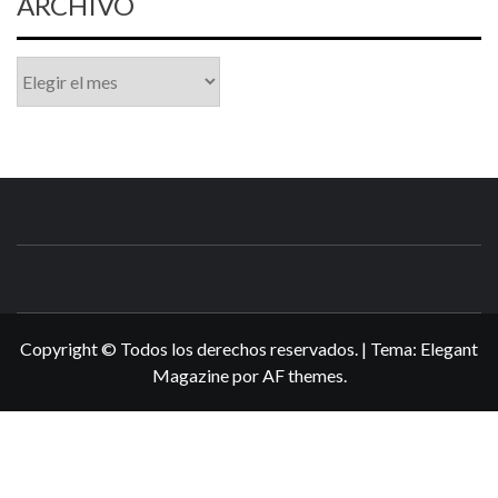
ARCHIVO
Archivo
N3DSWORL
TUS ESPECIALISTAS EN NINTENDO
Copyright © Todos los derechos reservados.
|
Tema:
Elegant
Magazine
por
AF themes
.