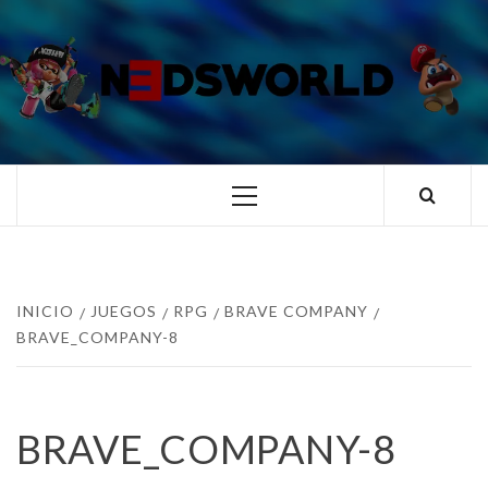
Saltar
al
contenido
N3DSWORL
TUS ESPECIALISTAS EN NINTENDO
Menú
principal
INICIO
JUEGOS
RPG
BRAVE COMPANY
BRAVE_COMPANY-8
BRAVE_COMPANY-8