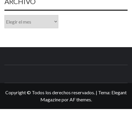
ARCHIVO
Archivo
N3DSWORL
TUS ESPECIALISTAS EN NINTENDO
Copyright © Todos los derechos reservados.
|
Tema:
Elegant
Magazine
por
AF themes
.