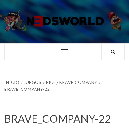
Saltar
al
contenido
N3DSWORL
TUS ESPECIALISTAS EN NINTENDO
Menú
principal
INICIO
JUEGOS
RPG
BRAVE COMPANY
BRAVE_COMPANY-22
BRAVE_COMPANY-22