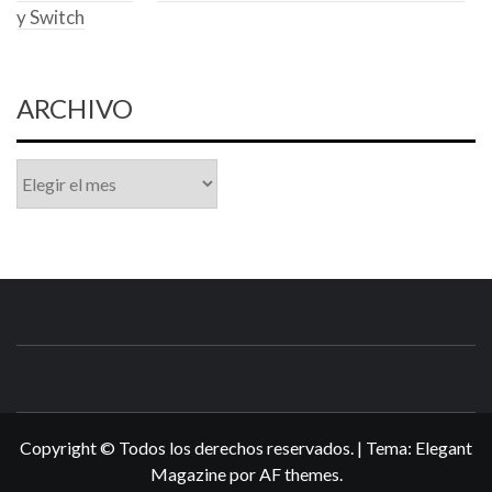
y Switch
ARCHIVO
Archivo
N3DSWORL
TUS ESPECIALISTAS EN NINTENDO
Copyright © Todos los derechos reservados.
|
Tema:
Elegant
Magazine
por
AF themes
.