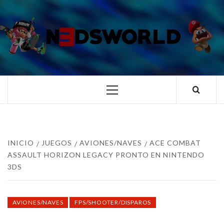
Saltar
al
contenido
N3DSWORL
TUS ESPECIALISTAS EN NINTENDO
Menú
principal
INICIO
JUEGOS
AVIONES/NAVES
ACE COMBAT
ASSAULT HORIZON LEGACY PRONTO EN NINTENDO
3DS
AVIONES/NAVES
FPS/SHOOTER/DISPAROS