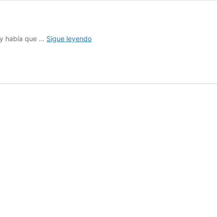
Fotos
 y había que …
Sigue leyendo
E3
días
2
y
3